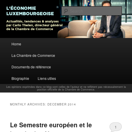
L’économie luxembourgeoise : Actualités, tendances et analyses par Carlo
Thelen, Directeur Général, Chambre de Commerce
Sear
Carlo Thelen Blog
Main menu
Home
Skip to primary content
Skip to secondary content
La Chambre de Commerce
Documents de référence
Biographie
Liens utiles
Les opinions exprimées dans ce blog sont celles de l'auteur et ne reflètent pas nécessairement la
position officielle de la Chambre de Commerce.
MONTHLY ARCHIVES:
DECEMBER 2014
Le Semestre européen et le
1