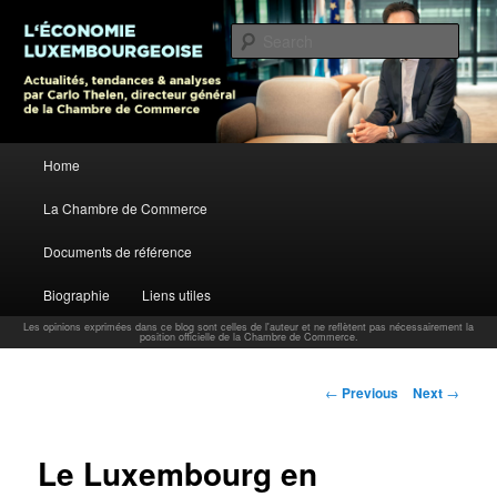
L’économie luxembourgeoise : Actualités, tendances et analyses par Carlo
Thelen, Directeur Général, Chambre de Commerce
Sear
Carlo Thelen Blog
Main menu
Home
Skip to primary content
La Chambre de Commerce
Documents de référence
Biographie
Liens utiles
Les opinions exprimées dans ce blog sont celles de l'auteur et ne reflètent pas nécessairement la
position officielle de la Chambre de Commerce.
Post navigation
←
Previous
Next
→
Le Luxembourg en