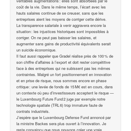
véritables augmentations : elles sont absorbées par le
coût de la vie. Dans le même temps, l’écart avec les
hauts salaires continue de se creuser, sans que les
entreprises aient les moyens de corriger cette dérive.
La transparence salariale à venir aggravera encore la
situation : les injustices historiques sont impossibles à
corriger. On ne peut pas baisser les salaires, et
augmenter sans gains de productivité équivalents serait
un suicide économique.
Il faut aussi rappeler que Gradel réalise près de 100 % de
son chiffre d’affaires à l’export et doit rester compétitive
face à des entreprises qui ne subissent pas les mêmes
contraintes. Malgré un fort positionnement en innovation
et en prise de risque, nous sommes encore en phase
critique : une levée de fonds de 15 M€ est en cours, dans
un contexte où peu d’investisseurs acceptent le risque —
le Luxembourg Future Fund 2 juge par exemple notre
technologie spatiale (TRL 6) trop immature faute de
contrats industriels.
J’espère que le Luxembourg Defense Fund annoncé par
la ministre Backes sera plus ouvert à l’innovation. Je
reste convaincu que nous pouvons créer une vraie