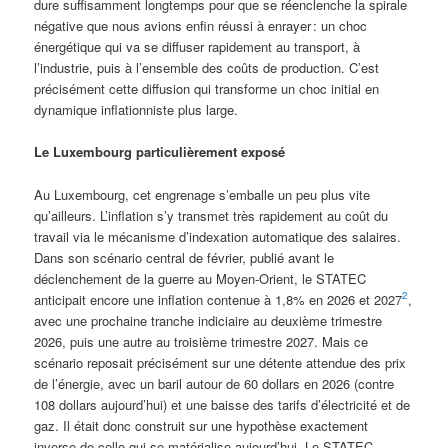
dure suffisamment longtemps pour que se réenclenche la spirale
négative que nous avions enfin réussi à enrayer : un choc
énergétique qui va se diffuser rapidement au transport, à
l’industrie, puis à l’ensemble des coûts de production. C’est
précisément cette diffusion qui transforme un choc initial en
dynamique inflationniste plus large.
Le Luxembourg particulièrement exposé
Au Luxembourg, cet engrenage s’emballe un peu plus vite
qu’ailleurs. L’inflation s’y transmet très rapidement au coût du
travail via le mécanisme d’indexation automatique des salaires.
Dans son scénario central de février, publié avant le
déclenchement de la guerre au Moyen-Orient, le STATEC
2
anticipait encore une inflation contenue à 1,8% en 2026 et 2027
,
avec une prochaine tranche indiciaire au deuxième trimestre
2026, puis une autre au troisième trimestre 2027. Mais ce
scénario reposait précisément sur une détente attendue des prix
de l’énergie, avec un baril autour de 60 dollars en 2026 (contre
108 dollars aujourd’hui) et une baisse des tarifs d’électricité et de
gaz. Il était donc construit sur une hypothèse exactement
inverse de celle qui se matérialise aujourd’hui. Le STATEC