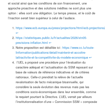
et social ainsi que les conditions de son financement, une
approche proactive et des solutions inédites ne sont plus une
option : elles sont une obligation. Le temps presse, et le coût de
l’inaction serait bien supérieur à celui de l’audace.
https://www.ecb.europa.eu/press/projections/html/ecb.projection
↩︎
https://statistiques.public.lu/fr/actualites/2026/stn05-
previsions-inflation.html
↩︎
Notre proposition est détaillée ici :
https://www.cc.lu/toute-
linformation/publications/detail/maintenir-et-accoitre-
lattractivite-et-la-competitivite-du-modele-economique
↩︎
l’UEL a proposé une procédure pour l’évaluation du
caractère adéquat et l’actualisation du SSM reposant sur
base de valeurs de référence indicatives et de critères
nationaux. Celle-ci prendrait la relève de l’actuelle
revalorisation de facto mécanique bisannuelle, qui
considère la seule évolution des revenus mais pas les
conditions socio-économiques dans leur ensemble, comme
le requiert pourtant la Directive. L’UEL verrait par ailleurs
l’institutionnalisation d’une « Commission SSM » composée