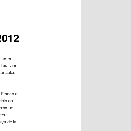
2012
tre le
’activité
tenables
 France a
able en
près un
début
ays de la