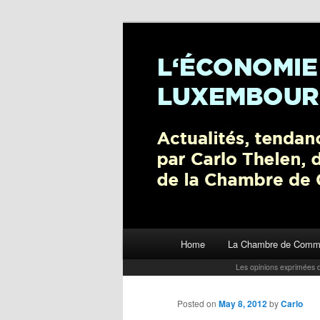
L’économie luxembourgeoise : A
Chambre de Commerce
Carlo Thelen 
Main menu
Home
La Chambre de Comm
Skip to primary content
Les opinions exprimées d
Posted on
May 8, 2012
by
Carlo