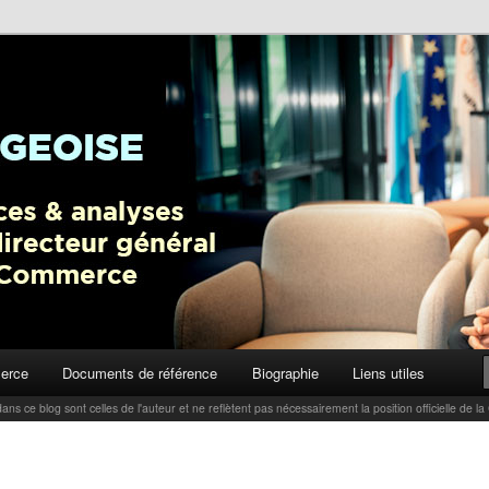
ctualités, tendances et analyses par Carlo Thelen, Directeur Général,
Blog
erce
Documents de référence
Biographie
Liens utiles
ans ce blog sont celles de l'auteur et ne reflètent pas nécessairement la position officielle d