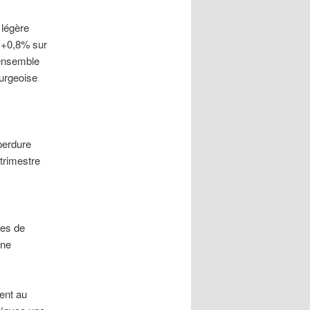
 légère
 (+0,8% sur
’ensemble
urgeoise
perdure
trimestre
mes de
une
ent au