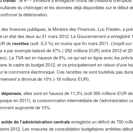
 travail
: le 4
trimestre a enregistré moins de créations d’emplois
ultanée du chômage) et les données déjà disponibles sur le début d
onfirmer la détérioration.
 des finances publiques, le Ministre des Finances, Luc Frieden, a pr
 un état des lieux au 31 mars 2012. Le Gouvernement a enregistré 
EUR de
recettes
(soit -5,3 %) en moins que fin mars 2011.
L’impôt sur
és
a par exemple baissé de 47% (-252 millions EUR) entre 2012 et 2
ars). La
TVA
est en hausse de 6%, ce qui est en ligne avec les prévi
ans le cadre du budget 2012, et ce principalement en raison d’une h
ur le commerce électronique. Ces recettes ne sont toutefois pas dur
onnement
a diminué de 10% (-16 millions EUR).
x
dépenses
, elles sont en hausse de 11,3% (soit 365 millions EUR de
poque en 2011), l
a consommation intermédiaire de l’administration
ce
amment augmenté de 10%.
solde de l’administration centrale
enregistre un déficit de 700 mil
estre 2012. Les mesures de consolidation budgétaires arrêtées début