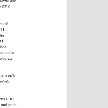
 (avec une
e 2012
ésenté
161
 les
011
sions
ausse des
ables.
La
 plus qu’à
ntrale
lions EUR
 mai par le