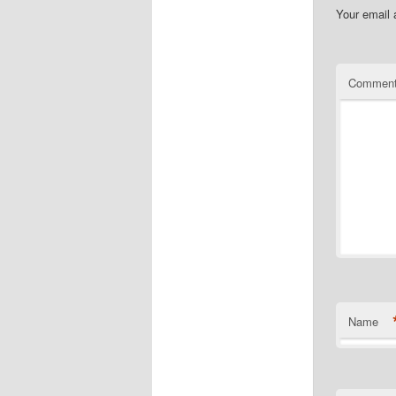
Your email 
Commen
Name