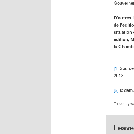
Gouvernem
D’autres 
de l’édit
situation
édition, 
la Chamb
[1]
Source 
2012.
[2]
Ibidem.
This entry w
Leave