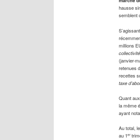
marché du
hausse sim
semblent c
S’agissant
récemment
millions 
collectivit
(janvier-m
retenues d
recettes s
taxe d’ab
Quant au
la même é
ayant not
Au total, le
au 1
trim
er