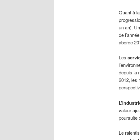
Quant à l
progressio
un an). U
de l’anné
aborde 201
Les
servi
l’environn
depuis la 
2012, les 
perspectiv
L’industr
valeur ajo
poursuite 
Le ralenti