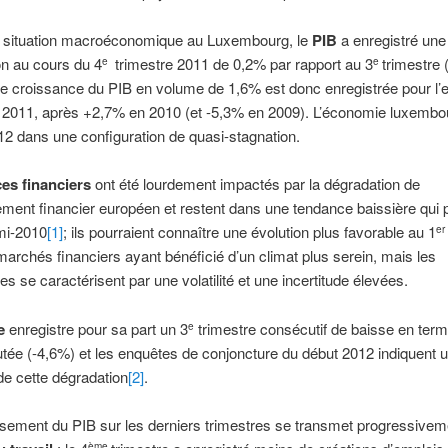
a situation macroéconomique au Luxembourg, le
PIB
a enregistré une
n au cours du 4
trimestre 2011 de 0,2% par rapport au 3
trimestre
e
e
ne croissance du PIB en volume de 1,6% est donc enregistrée pour l
e 2011, après +2,7% en 2010 (et -5,3% en 2009). L’économie luxembo
2 dans une configuration de quasi-stagnation.
ces financiers
ont été lourdement impactés par la dégradation de
ement financier européen et restent dans une tendance baissière qui 
mi-2010
[1]
; ils pourraient connaître une évolution plus favorable au 1
er
marchés financiers ayant bénéficié d’un climat plus serein, mais les
es se caractérisent par une volatilité et une incertitude élevées.
ie
enregistre pour sa part un 3
trimestre consécutif de baisse en ter
e
utée (-4,6%) et les enquêtes de conjoncture du début 2012 indiquent 
de cette dégradation
[2]
.
ssement du PIB sur les derniers trimestres se transmet progressivem
ème