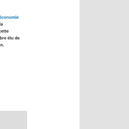
’économie
la
cette
bre élu de
on.