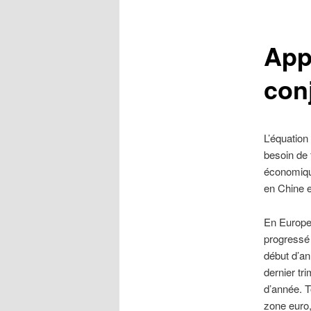
Appr
con
L’équation 
besoin de 
économiqu
en Chine e
En Europe,
progressé 
début d’an
dernier tr
d’année. T
zone euro