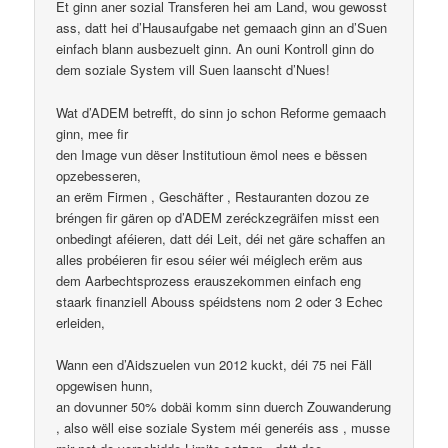
Et ginn aner sozial Transferen hei am Land, wou gewosst
ass, datt hei d’Hausaufgabe net gemaach ginn an d’Suen
einfach blann ausbezuelt ginn. An ouni Kontroll ginn do
dem soziale System vill Suen laanscht d’Nues!
Wat d’ADEM betrefft, do sinn jo schon Reforme gemaach
ginn, mee fir
den Image vun dëser Institutioun ëmol nees e bëssen
opzebesseren,
an erëm Firmen , Geschäfter , Restauranten dozou ze
bréngen fir gären op d’ADEM zeréckzegräifen misst een
onbedingt aféieren, datt déi Leit, déi net gäre schaffen an
alles probéieren fir esou séier wéi méiglech erëm aus
dem Aarbechtsprozess erauszekommen einfach eng
staark finanziell Abouss spéidstens nom 2 oder 3 Echec
erleiden,
Wann een d’Aidszuelen vun 2012 kuckt, déi 75 nei Fäll
opgewisen hunn,
an dovunner 50% dobäi komm sinn duerch Zouwanderung
, also wëll eise soziale System méi generéis ass , musse