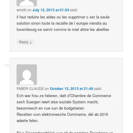
wiroth
on
July 13, 2013 at 01:54
said:
il faut reduire les aides ou les supprimer c est la seule
solution sinon toute la racaille de l europe viendra au
luxembourg se servir comme le miel attire les abeilles
↓
Reply
FABER CLAUDE
on
October 15, 2013 at 21:46
said:
Ech war frou ze héieren, datt d’Chambre de Commerce
sech Suergen iwert eise soziale System mecht,
besonnesch en vue vun de budgetairen
Recetten vum elektronesche Commerce, déi ab 2015
wäerte felen.
Fir e Gesamtiwerbléck vun all de sozialen Transferen un