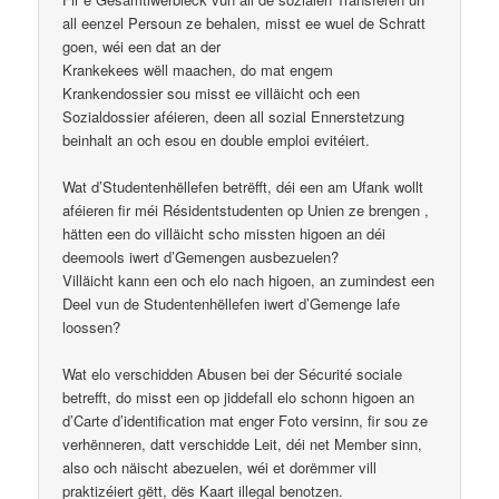
all eenzel Persoun ze behalen, misst ee wuel de Schratt
goen, wéi een dat an der
Krankekees wëll maachen, do mat engem
Krankendossier sou misst ee villäicht och een
Sozialdossier aféieren, deen all sozial Ennerstetzung
beinhalt an och esou en double emploi evitéiert.
Wat d’Studentenhëllefen betrëfft, déi een am Ufank wollt
aféieren fir méi Résidentstudenten op Unien ze brengen ,
hätten een do villäicht scho missten higoen an déi
deemools iwert d’Gemengen ausbezuelen?
Villäicht kann een och elo nach higoen, an zumindest een
Deel vun de Studentenhëllefen iwert d’Gemenge lafe
loossen?
Wat elo verschidden Abusen bei der Sécurité sociale
betrefft, do misst een op jiddefall elo schonn higoen an
d’Carte d’identification mat enger Foto versinn, fir sou ze
verhënneren, datt verschidde Leit, déi net Member sinn,
also och näischt abezuelen, wéi et dorëmmer vill
praktizéiert gëtt, dës Kaart illegal benotzen.