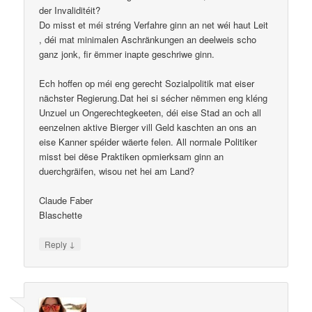
der Invaliditéit?
Do misst et méi stréng Verfahre ginn an net wéi haut Leit
, déi mat minimalen Aschränkungen an deelweis scho
ganz jonk, fir ëmmer inapte geschriwe ginn.
Ech hoffen op méi eng gerecht Sozialpolitik mat eiser
nächster Regierung.Dat hei si sécher nëmmen eng kléng
Unzuel un Ongerechtegkeeten, déi eise Stad an och all
eenzelnen aktive Bierger vill Geld kaschten an ons an
eise Kanner spéider wäerte felen. All normale Politiker
misst bei dëse Praktiken opmierksam ginn an
duerchgräifen, wisou net hei am Land?
Claude Faber
Blaschette
↓
Reply