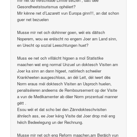
mir net do verschidde Limite setzen , datt dee
Gesondheetstourismus ophéiert?
Mir kënne net d’Lazarett vun Europa ginn!!!, an dat schon
guer net bezuelen
Musse mir net och dohinner goen, wéi eis däitsch
Noperern, wou ee eréischt no engem Joer am Land sinn,
en Urecht op sozial Leeschtungen huet?
Muss ee net och villäicht higoen a mol Statistike
maachen wat eng normal Unzuel un doktesch Visiten am
Joer ka sinn an dann higeet, natiirlech schwéier
Krankheeten ausgeschloss, an déi Leit, déi iwert dës
Norm eraus méi doktesch Visiten an Usproch huelen,
penaliséieren andeems de Remboursement op der Visite
a vun de Medikamenter ab däer Norm prozentual manner
gëtt .
Esou wéi et dat scho bei den Zänndokteschvisiten
ähnlech ass, ee Joer kéng Visite dat Joer drop méi eng
héich Bedeelegung un der Rechnung.
Musse mir net och eng Reform maachen,am Beräich vun