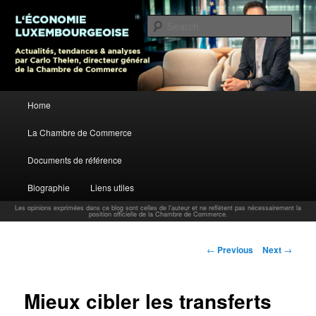
L’économie luxembourgeoise : Actualités, tendances et analyses par Carlo
Thelen, Directeur Général, Chambre de Commerce
Sear
Carlo Thelen Blog
Main menu
Home
Skip to primary content
La Chambre de Commerce
Documents de référence
Biographie
Liens utiles
Les opinions exprimées dans ce blog sont celles de l'auteur et ne reflètent pas nécessairement la
position officielle de la Chambre de Commerce.
Post navigation
←
Previous
Next
→
Mieux cibler les transferts