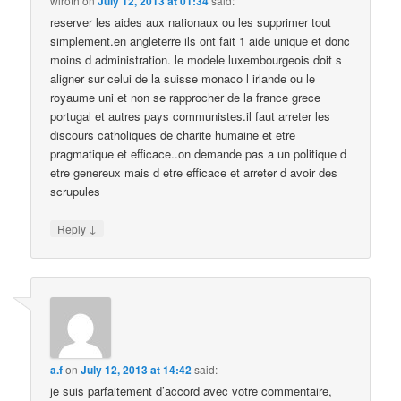
wiroth
on
July 12, 2013 at 01:34
said:
reserver les aides aux nationaux ou les supprimer tout
simplement.en angleterre ils ont fait 1 aide unique et donc
moins d administration. le modele luxembourgeois doit s
aligner sur celui de la suisse monaco l irlande ou le
royaume uni et non se rapprocher de la france grece
portugal et autres pays communistes.il faut arreter les
discours catholiques de charite humaine et etre
pragmatique et efficace..on demande pas a un politique d
etre genereux mais d etre efficace et arreter d avoir des
scrupules
↓
Reply
a.f
on
July 12, 2013 at 14:42
said:
je suis parfaitement d’accord avec votre commentaire,