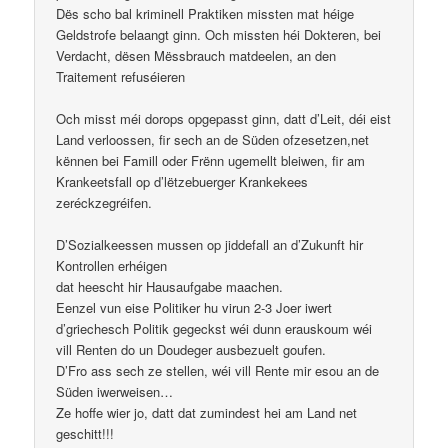
Dës scho bal kriminell Praktiken missten mat héige
Geldstrofe belaangt ginn. Och missten héi Dokteren, bei
Verdacht, dësen Mëssbrauch matdeelen, an den
Traitement refuséieren
Och misst méi dorops opgepasst ginn, datt d’Leit, déi eist
Land verloossen, fir sech an de Süden ofzesetzen,net
kënnen bei Famill oder Frënn ugemellt bleiwen, fir am
Krankeetsfall op d’lëtzebuerger Krankekees
zeréckzegréifen.
D’Sozialkeessen mussen op jiddefall an d’Zukunft hir
Kontrollen erhéigen
dat heescht hir Hausaufgabe maachen.
Eenzel vun eise Politiker hu virun 2-3 Joer iwert
d’griechesch Politik gegeckst wéi dunn erauskoum wéi
vill Renten do un Doudeger ausbezuelt goufen.
D’Fro ass sech ze stellen, wéi vill Rente mir esou an de
Süden iwerweisen…
Ze hoffe wier jo, datt dat zumindest hei am Land net
geschitt!!!