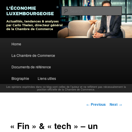
L’économie luxembourgeoise : Actualités, tendances et analyses par Carlo
Thelen, Directeur Général, Chambre de Commerce
Sear
Carlo Thelen Blog
Main menu
Home
Skip to primary content
La Chambre de Commerce
Documents de référence
Biographie
Liens utiles
Les opinions exprimées dans ce blog sont celles de l'auteur et ne reflètent pas nécessairement la
position officielle de la Chambre de Commerce.
Post navigation
←
Previous
Next
→
« Fin » & « tech » – un