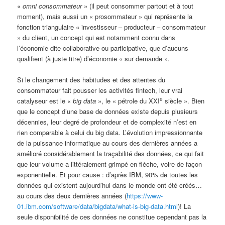
«
omni consommateur
» (il peut consommer partout et à tout
moment), mais aussi un « prosommateur » qui représente la
fonction triangulaire « investisseur – producteur – consommateur
» du client, un concept qui est notamment connu dans
l’économie dite collaborative ou participative, que d’aucuns
qualifient (à juste titre) d’économie « sur demande ».
Si le changement des habitudes et des attentes du
consommateur fait pousser les activités fintech, leur vrai
e
catalyseur est le «
big data
», le « pétrole du XXI
siècle ». Bien
que le concept d’une base de données existe depuis plusieurs
décennies, leur degré de profondeur et de complexité n’est en
rien comparable à celui du big data. L’évolution impressionnante
de la puissance informatique au cours des dernières années a
amélioré considérablement la traçabilité des données, ce qui fait
que leur volume a littéralement grimpé en flèche, voire de façon
exponentielle. Et pour cause : d’après IBM, 90% de toutes les
données qui existent aujourd’hui dans le monde ont été créés…
au cours des deux dernières années (
https://www-
01.ibm.com/software/data/bigdata/what-is-big-data.html
)! La
seule disponibilité de ces données ne constitue cependant pas la