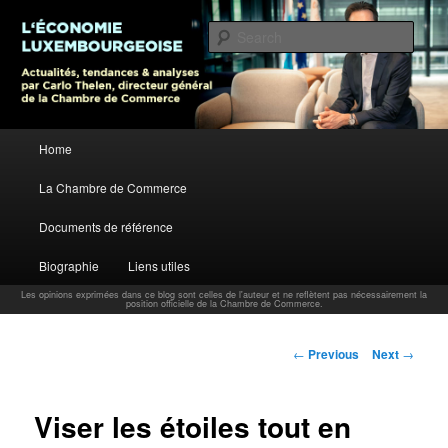
L’économie luxembourgeoise : Actualités, tendances et analyses par Carlo
Thelen, Directeur Général, Chambre de Commerce
Sear
Carlo Thelen Blog
Main menu
Home
Skip to primary content
La Chambre de Commerce
Documents de référence
Biographie
Liens utiles
Les opinions exprimées dans ce blog sont celles de l'auteur et ne reflètent pas nécessairement la
position officielle de la Chambre de Commerce.
Post navigation
←
Previous
Next
→
Viser les étoiles tout en