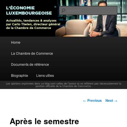
L’économie luxembourgeoise : Actualités, tendances et analyses par Carlo
Thelen, Directeur Général, Chambre de Commerce
Sear
Carlo Thelen Blog
Main menu
Home
Skip to primary content
La Chambre de Commerce
Documents de référence
Biographie
Liens utiles
Les opinions exprimées dans ce blog sont celles de l'auteur et ne reflètent pas nécessairement la
position officielle de la Chambre de Commerce.
Post navigation
←
Previous
Next
→
Après le semestre