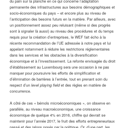
du pain sur la planche en ce qui concerne l’adaptation
permanente des infrastructures aux besoins démographiques et
socio-économiques du pays – et encore plus au niveau de
l’anticipation des besoins futurs en la matière. Par ailleurs, avec
un positionnement assez peu reluisant (même si des progrès
sont à signaler là aussi) au niveau des procédures et du temps
requis pour la création d’entreprises, le WEF fait écho à la
récente recommandation de l’UE adressée à notre pays et lui
appelant notamment à réduire les restrictions réglementaires
dans les services et les obstacles à la diversification
économique et à l’investissement. La refonte envisagée du droit
d’établissement au Luxembourg sera une occasion à ne pas
manquer pour poursuivre les efforts de simplification et
d’élimination de barrières à l’entrée, tout en prenant soin du
respect d’un
level playing field
et des règles en matière de
concurrence.
A côté de ces « bémols microéconomiques », on observe en
parallèle, au niveau macroéconomique, une croissance
économique de quelque 4% en 2016, chiffre qui devrait se
maintenir pour l’année 2017, le fruit des efforts entrepreneuriaux
passé et des jalons posés par la politique. Or, d’une part, les