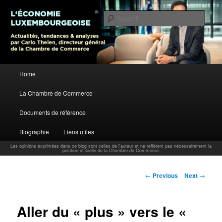
L’économie luxembourgeoise : Actualités, tendances et analyses par Carlo
Thelen, Directeur Général, Chambre de Commerce
Sear
Carlo Thelen Blog
Main menu
Home
Skip to primary content
La Chambre de Commerce
Documents de référence
Biographie
Liens utiles
Les opinions exprimées dans ce blog sont celles de l'auteur et ne reflètent pas nécessairement la
position officielle de la Chambre de Commerce.
Post navigation
←
Previous
Next
→
Aller du « plus » vers le «