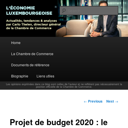
L’économie luxembourgeoise : Actualités, tendances et analyses par Carlo
Thelen, Directeur Général, Chambre de Commerce
Sear
Carlo Thelen Blog
Main menu
Home
Skip to primary content
La Chambre de Commerce
Documents de référence
Biographie
Liens utiles
Les opinions exprimées dans ce blog sont celles de l'auteur et ne reflètent pas nécessairement la
position officielle de la Chambre de Commerce.
Post navigation
←
Previous
Next
→
Projet de budget 2020 : le