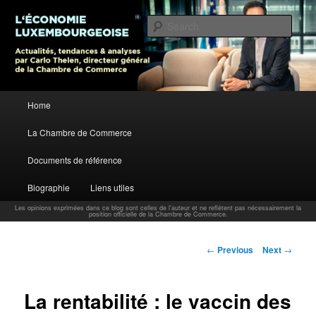
L’économie luxembourgeoise : Actualités, tendances et analyses par Carlo
Thelen, Directeur Général, Chambre de Commerce
Sear
Carlo Thelen Blog
Main menu
Home
Skip to primary content
La Chambre de Commerce
Documents de référence
Biographie
Liens utiles
Les opinions exprimées dans ce blog sont celles de l'auteur et ne reflètent pas nécessairement la
position officielle de la Chambre de Commerce.
Post navigation
←
Previous
Next
→
La rentabilité : le vaccin des