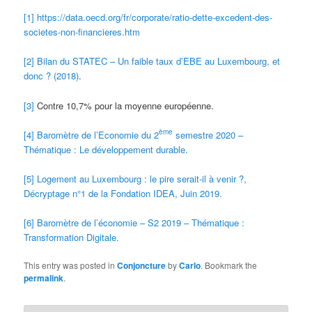
[1]
https://data.oecd.org/fr/corporate/ratio-dette-excedent-des-
societes-non-financieres.htm
[2]
Bilan du STATEC – Un faible taux d’EBE au Luxembourg, et
donc ? (2018)
.
[3]
Contre 10,7% pour la moyenne européenne.
ème
[4]
Baromètre de l’Economie du 2
semestre 2020 –
Thématique : Le développement durable.
[5]
Logement au Luxembourg : le pire serait-il à venir ?,
Décryptage n°1 de la Fondation IDEA, Juin 2019.
[6]
Baromètre de l’économie – S2 2019 – Thématique :
Transformation Digitale.
This entry was posted in
Conjoncture
by
Carlo
. Bookmark the
permalink
.