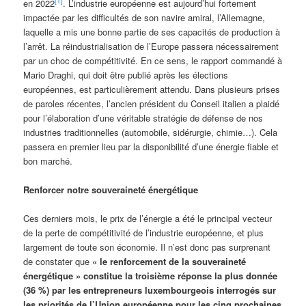
[1]
en 2022
. L’industrie européenne est aujourd’hui fortement
impactée par les difficultés de son navire amiral, l’Allemagne,
laquelle a mis une bonne partie de ses capacités de production à
l’arrêt. La réindustrialisation de l’Europe passera nécessairement
par un choc de compétitivité. En ce sens, le rapport commandé à
Mario Draghi, qui doit être publié après les élections
européennes, est particulièrement attendu. Dans plusieurs prises
de paroles récentes, l’ancien président du Conseil italien a plaidé
pour l’élaboration d’une véritable stratégie de défense de nos
industries traditionnelles (automobile, sidérurgie, chimie…). Cela
passera en premier lieu par la disponibilité d’une énergie fiable et
bon marché.
Renforcer notre souveraineté énergétique
Ces derniers mois, le prix de l’énergie a été le principal vecteur
de la perte de compétitivité de l’industrie européenne, et plus
largement de toute son économie. Il n’est donc pas surprenant
de constater que
« le renforcement de la souveraineté
énergétique » constitue la troisième réponse la plus donnée
(36 %) par les entrepreneurs luxembourgeois interrogés sur
les priorités de l’Union européenne pour les cinq prochaines