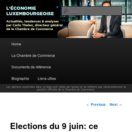
L’économie luxembourgeoise : Actualités, tendances et analyses par Carlo
Thelen, Directeur Général, Chambre de Commerce
Sear
Carlo Thelen Blog
Main menu
Home
Skip to primary content
La Chambre de Commerce
Documents de référence
Biographie
Liens utiles
Les opinions exprimées dans ce blog sont celles de l'auteur et ne reflètent pas nécessairement la
position officielle de la Chambre de Commerce.
Post navigation
←
Previous
Next
→
Elections du 9 juin: ce