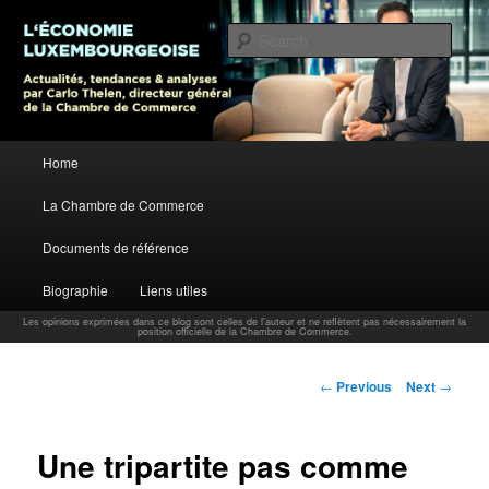
L’économie luxembourgeoise : Actualités, tendances et analyses par Carlo
Thelen, Directeur Général, Chambre de Commerce
Sear
Carlo Thelen Blog
Main menu
Home
Skip to primary content
La Chambre de Commerce
Documents de référence
Biographie
Liens utiles
Les opinions exprimées dans ce blog sont celles de l'auteur et ne reflètent pas nécessairement la
position officielle de la Chambre de Commerce.
Post navigation
←
Previous
Next
→
Une tripartite pas comme