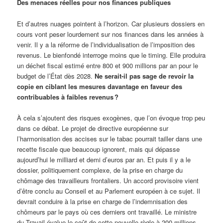
Des menaces réelles pour nos finances publiques
Et d’autres nuages pointent à l’horizon. Car plusieurs dossiers en
cours vont peser lourdement sur nos finances dans les années à
venir. Il y a la réforme de l’individualisation de l’imposition des
revenus. Le bienfondé interroge moins que le timing. Elle produira
un déchet fiscal estimé entre 800 et 900 millions par an pour le
budget de l’État dès 2028.
Ne serait-il pas sage de revoir la
copie en ciblant les mesures davantage en faveur des
contribuables à faibles revenus ?
À cela s’ajoutent des risques exogènes, que l’on évoque trop peu
dans ce débat. Le projet de directive européenne sur
l’harmonisation des accises sur le tabac pourrait tailler dans une
recette fiscale que beaucoup ignorent, mais qui dépasse
aujourd’hui le milliard et demi d’euros par an. Et puis il y a le
dossier, politiquement complexe, de la prise en charge du
chômage des travailleurs frontaliers. Un accord provisoire vient
d’être conclu au Conseil et au Parlement européen à ce sujet. Il
devrait conduire à la prise en charge de l’indemnisation des
chômeurs par le pays où ces derniers ont travaillé. Le ministre
du Travail évalue le coût de cette nouvelle règle à 200 millions