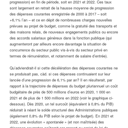
progression) en fin de période, soit en 2021 et 2022. Ces taux
sont largement en retrait de la hausse moyenne de progression
des dépenses courantes enregistrée de 2000 à 2017 – soit
+6,1% l’an – et ce en dépit de nombreuses charges nouvelles
prévues au projet de budget, comme la gratuité des transports et
des maisons relais, de nouveaux engagements publics ou encore
des accords salariaux généreux dans la fonction publique (qui
augmenteront par ailleurs encore davantage la situation de
concurrence du secteur public vis-à-vis du secteur privé en
termes de rémunération, et notamment de salaire d’entrée).
Qu’adviendrait-il si cette décélération des dépenses courantes ne
se produisait pas, càd. si ces dépenses continuaient sur leur
lancée d’une progression de 6,1% par an? Il en résulterait, par
rapport à la trajectoire de dépenses du budget pluriannuel un coût
budgétaire de près de 500 millions d’euros en 2020, 1 000 en
2021 et de plus de 1 500 millions en 2022 (voir le graphique ci-
dessous). Dès 2020, un tel surcoût (équivalent à 0,8% du PIB)
réduirait à néant le solde structurel des Administrations publiques
(également 0,8% du PIB selon le projet de budget). En 2021 et
2022, une évolution «
spontanée
» (et non maîtrisée) des
dépenses courantes coûterait par rapport au projet de loi de