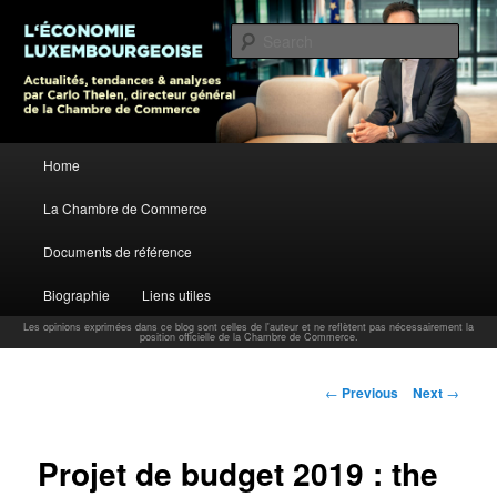
L’économie luxembourgeoise : Actualités, tendances et analyses par Carlo
Thelen, Directeur Général, Chambre de Commerce
Sear
Carlo Thelen Blog
Main menu
Home
Skip to primary content
La Chambre de Commerce
Documents de référence
Biographie
Liens utiles
Les opinions exprimées dans ce blog sont celles de l'auteur et ne reflètent pas nécessairement la
position officielle de la Chambre de Commerce.
Post navigation
←
Previous
Next
→
Projet de budget 2019 : the