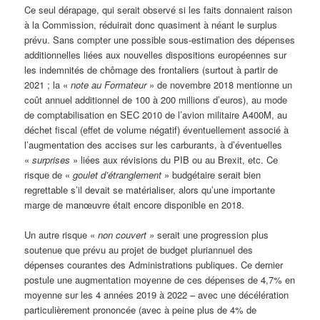
Ce seul dérapage, qui serait observé si les faits donnaient raison
à la Commission, réduirait donc quasiment à néant le surplus
prévu. Sans compter une possible sous-estimation des dépenses
additionnelles liées aux nouvelles dispositions européennes sur
les indemnités de chômage des frontaliers (surtout à partir de
2021 ; la «
note au Formateur
» de novembre 2018 mentionne un
coût annuel additionnel de 100 à 200 millions d’euros), au mode
de comptabilisation en SEC 2010 de l’avion militaire A400M, au
déchet fiscal (effet de volume négatif) éventuellement associé à
l’augmentation des accises sur les carburants, à d’éventuelles
«
surprises
» liées aux révisions du PIB ou au Brexit, etc. Ce
risque de «
goulet d’étranglement
» budgétaire serait bien
regrettable s’il devait se matérialiser, alors qu’une importante
marge de manœuvre était encore disponible en 2018.
Un autre risque «
non couvert
»
serait une progression plus
soutenue que prévu au projet de budget pluriannuel des
dépenses courantes des Administrations publiques. Ce dernier
postule une augmentation moyenne de ces dépenses de 4,7% en
moyenne sur les 4 années 2019 à 2022 – avec une décélération
particulièrement prononcée (avec à peine plus de 4% de