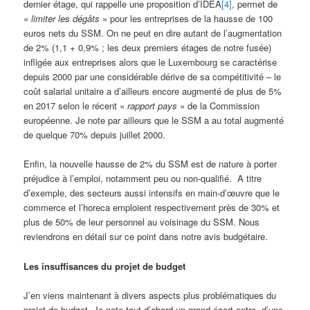
dernier étage, qui rappelle une proposition d’IDEA
[4]
, permet de
«
limiter les dégâts
» pour les entreprises de la hausse de 100
euros nets du SSM. On ne peut en dire autant de l’augmentation
de 2% (1,1 + 0,9% ; les deux premiers étages de notre fusée)
infligée aux entreprises alors que le Luxembourg se caractérise
depuis 2000 par une considérable dérive de sa compétitivité – le
coût salarial unitaire a d’ailleurs encore augmenté de plus de 5%
en 2017 selon le récent «
rapport pays
» de la Commission
européenne. Je note par ailleurs que le SSM a au total augmenté
de quelque 70% depuis juillet 2000.
Enfin, la nouvelle hausse de 2% du SSM est de nature à porter
préjudice à l’emploi, notamment peu ou non-qualifié. A titre
d’exemple, des secteurs aussi intensifs en main-d’œuvre que le
commerce et l’horeca emploient respectivement près de 30% et
plus de 50% de leur personnel au voisinage du SSM. Nous
reviendrons en détail sur ce point dans notre avis budgétaire.
Les insuffisances du projet de budget
J’en viens maintenant à divers aspects plus problématiques du
projet de budget. Je note tout d’abord un grand écart entre, d’une