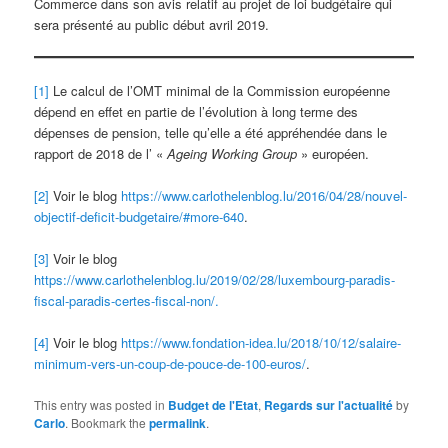
Commerce dans son avis relatif au projet de loi budgétaire qui
sera présenté au public début avril 2019.
[1]
Le calcul de l’OMT minimal de la Commission européenne
dépend en effet en partie de l’évolution à long terme des
dépenses de pension, telle qu’elle a été appréhendée dans le
rapport de 2018 de l’ «
Ageing Working Group
» européen.
[2]
Voir le blog
https://www.carlothelenblog.lu/2016/04/28/nouvel-
objectif-deficit-budgetaire/#more-640
.
[3]
Voir le blog
https://www.carlothelenblog.lu/2019/02/28/luxembourg-paradis-
fiscal-paradis-certes-fiscal-non/.
[4]
Voir le blog
https://www.fondation-idea.lu/2018/10/12/salaire-
minimum-vers-un-coup-de-pouce-de-100-euros/
.
This entry was posted in
Budget de l'Etat
,
Regards sur l'actualité
by
Carlo
. Bookmark the
permalink
.