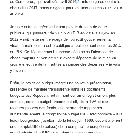
de Commerce, qui avait dès avril 2016
[2]
mis en garde contre le
choix d’un OMT moins exigeant pour les trois années 2017, 2018
et 2019.
Je note enfin la légère réduction prévue du ratio de dette
publique, qui passerait de 21,4% du PIB en 2018 à 18,4% en
2022 – soit nettement en-deçà de l’objectif gouvernemental
visant à maintenir la dette publique à tout moment sous les 30%
du PIB. Ce fléchissement suppose néanmoins l’absence de
chocs majeurs et son ampleur exacte dépendra de la mise en
œuvre effective de la maîtrise annoncée des dépenses – je vais
y revenir.
Enfin, le projet de budget intègre une nouvelle présentation,
présentée de manière transparente dans les documents
budgétaires. Reposant notamment sur un enregistrement plus
complet, dans le budget proprement dit, de la TVA et des
recettes propres des fonds, elle permet de rapprocher
substantiellement la comptabilité budgétaire «
traditionnelle
» à la
luxembourgeoise (résultant de la loi de juin 1999, essentiellement
une comptabilité de caisse) de la comptabilité européenne
standardisée (dite SEC 2010, dont la logique est plus