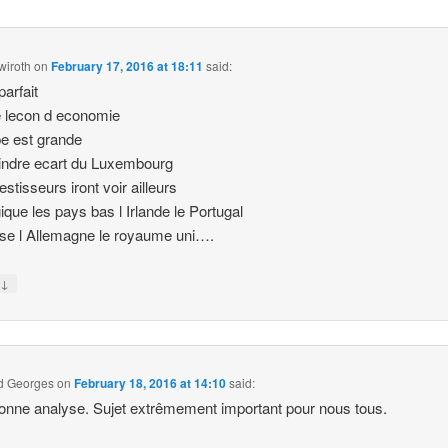
wiroth
on
February 17, 2016 at 18:11
said:
parfait
e lecon d economie
pe est grande
indre ecart du Luxembourg
estisseurs iront voir ailleurs
gique les pays bas l Irlande le Portugal
sse l Allemagne le royaume uni….
↓
y
d Georges
on
February 18, 2016 at 14:10
said:
onne analyse. Sujet extrêmement important pour nous tous.