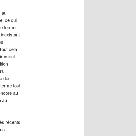
t au
e, ce qui
tre forme
 inexistant
es
Tout cela
airement
ition
ers
té des
 terme tout
encore au
e au
rès récents
des