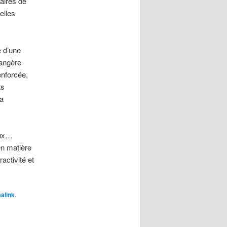
taires de
elles
e d’une
rangère
enforcée,
ts
la
eux…
en matière
tractivité et
alink
.