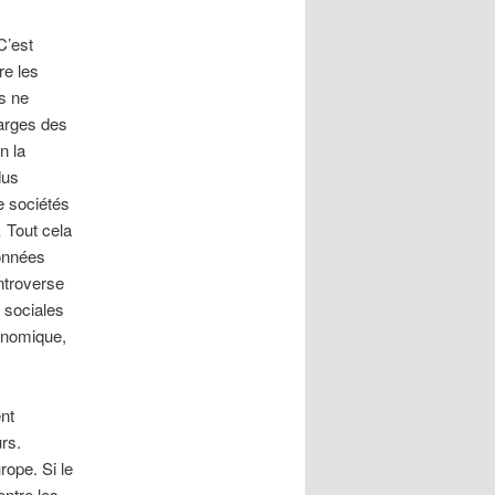
C’est
re les
es ne
marges des
n la
dus
e sociétés
 Tout cela
données
ntroverse
 sociales
conomique,
nt
urs.
rope. Si le
entre les