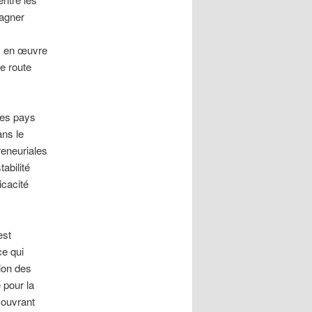
gagner
mis en œuvre
de route
les pays
ans le
reneuriales
abilité
icacité
est
ce qui
ion des
 pour la
couvrant