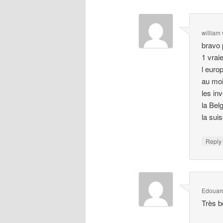
william 
bravo 
1 vrai
l euro
au mo
les inv
la Bel
la sui
Repl
Edouar
Très b