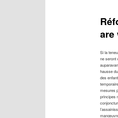
Réf
are
Si la tene
ne seront 
auparavant
hausse du 
des enfant
temporaire
mesures po
principes 
conjonctur
l’assainis
manœuvre 