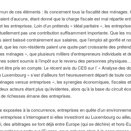
un de ces éléments : ils concernent tous la fiscalité des ménages. 
raient d’aucuns, étant donné que la charge fiscale est mal répartie ent
 les entreprises. Loin d’un prétendu « idéal paritaire », les entrepris
ctuellement pas une contribution suffisamment importante. Que les 
s aient baissé contrairement aux salaires, que l’emploi ait gonflé et no
té, que les non-résidents paient une quote-part croissante des préten
es ménages », que plusieurs milliers d’entrepreneurs individuels et d
nes soient soumis à l’impôt sur le revenu des personnes physiques…
ant être pris en compte. Le récent avis du CES sur l’ « Analyse des 
u Luxembourg » s’est d’ailleurs fort heureusement départi de toute co
 ménages
versus
entreprises », les synergies économiques, fiscales et
deux acteurs étant plus qu’évidentes, alors qu’à la base du circuit é
n de richesses émane des entreprises.
s exposées à la concurrence, entreprises en quête d’un environneme
, entreprises s’interrogeant si elles investiront au Luxembourg ou aille
i, des arbitrages se font déjà entre Europe (qui se déchire) et hors-Eu
’investisseur porte sur l’Europe, nous arrivons alors à la concurrence 