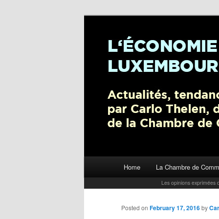
L’économie luxembourgeoise : A
Chambre de Commerce
Carlo Thelen 
Main menu
Home
La Chambre de Comm
Skip to primary content
Les opinions exprimées d
Posted on
February 17, 2016
by
Car