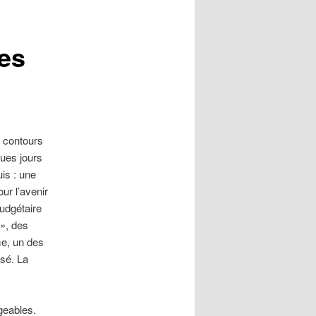
ies
s contours
ques jours
is : une
ur l’avenir
budgétaire
», des
me, un des
ssé. La
geables.