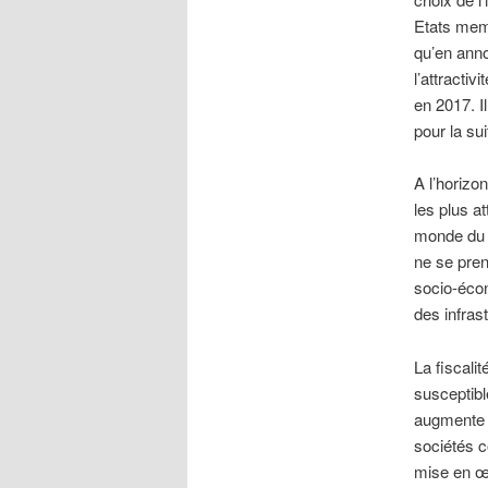
Etats mem
qu’en anno
l’attractiv
en 2017. I
pour la sui
A l’horizo
les plus a
monde du B
ne se pren
socio-écon
des infras
La fiscalit
susceptibl
augmente l
sociétés c
mise en œu