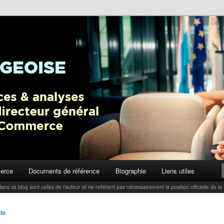
ctualités, tendances et analyses par Carlo Thelen, Directeur Général,
Blog
erce
Documents de référence
Biographie
Liens utiles
ans ce blog sont celles de l'auteur et ne reflètent pas nécessairement la position officielle d
lo