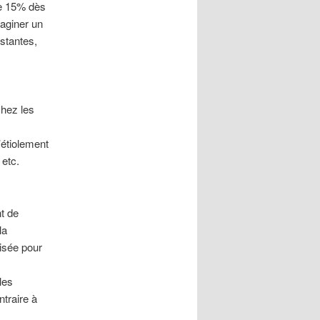
de 15% dès
aginer un
stantes,
chez les
’étiolement
 etc.
t de
la
nisée pour
les
traire à