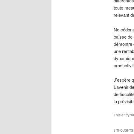
différente
toute mesur
relevant de
Ne cédons 
baisse de 
démontre q
une rentab
dynamiques
productivi
J’espère q
L’avenir d
de fiscalit
la prévisibi
This entry w
3 THOUGHTS 