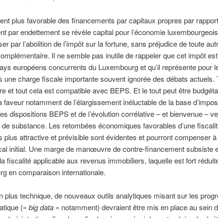
ent plus favorable des financements par capitaux propres par rappor
t par endettement se révèle capital pour l’économie luxembourgeois
er par l’abolition de l’impôt sur la fortune, sans préjudice de toute au
 complémentaire. Il ne semble pas inutile de rappeler que cet impôt est
ays européens concurrents du Luxembourg et qu’il représente pour l
s une charge fiscale importante souvent ignorée des débats actuels. 
ire et tout cela est compatible avec BEPS. Et le tout peut être budgét
la faveur notamment de l’élargissement inéluctable de la base d’impos
des dispositions BEPS et de l’évolution corrélative – et bienvenue – v
 de substance. Les retombées économiques favorables d’une fiscali
s plus attractive et prévisible sont évidentes et pourront compenser à
cal initial. Une marge de manœuvre de contre-financement subsiste 
la fiscalité applicable aux revenus immobiliers, laquelle est fort réduit
g en comparaison internationale.
n plus technique, de nouveaux outils analytiques misant sur les prog
matique («
big data
» notamment) devraient être mis en place au sein 