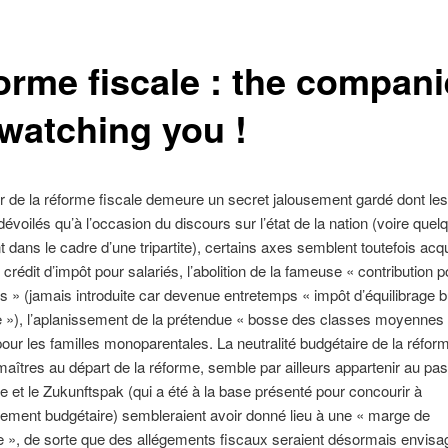
orme fiscale : the compan
 watching you !
ur de la réforme fiscale demeure un secret jalousement gardé dont le
dévoilés qu’à l’occasion du discours sur l’état de la nation (voire quel
 dans le cadre d’une tripartite), certains axes semblent toutefois acqu
crédit d’impôt pour salariés, l’abolition de la fameuse « contribution po
s » (jamais introduite car devenue entretemps « impôt d’équilibrage 
 »), l’aplanissement de la prétendue « bosse des classes moyennes 
ur les familles monoparentales. La neutralité budgétaire de la réfor
maîtres au départ de la réforme, semble par ailleurs appartenir au pa
e et le Zukunftspak (qui a été à la base présenté pour concourir à
sement budgétaire) sembleraient avoir donné lieu à une « marge de
», de sorte que des allégements fiscaux seraient désormais envisa