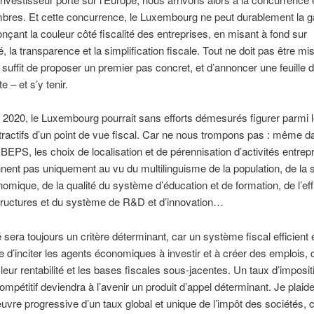
bres. Et cette concurrence, le Luxembourg ne peut durablement la 
nçant la couleur côté fiscalité des entreprises, en misant à fond sur
ité, la transparence et la simplification fiscale. Tout ne doit pas être 
l suffit de proposer un premier pas concret, et d’annoncer une feuille 
te – et s’y tenir.
n 2020, le Luxembourg pourrait sans efforts démesurés figurer parmi 
ttractifs d’un point de vue fiscal. Car ne nous trompons pas : même d
EPS, les choix de localisation et de pérennisation d’activités entrep
nent pas uniquement au vu du multilinguisme de la population, de la st
omique, de la qualité du système d’éducation et de formation, de l’eff
tructures et du système de R&D et d’innovation…
é sera toujours un critère déterminant, car un système fiscal efficient 
e d’inciter les agents économiques à investir et à créer des emplois, 
eur rentabilité et les bases fiscales sous-jacentes. Un taux d’imposit
ompétitif deviendra à l’avenir un produit d’appel déterminant. Je plaide
vre progressive d’un taux global et unique de l’impôt des sociétés, 