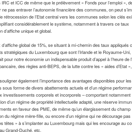
ls IRC et ICC de même que le prélèvement « Fonds pour l’emploi », 
 ne pas entraver l’autonomie financière des communes, on peut s’im
 rétrocession de l’Etat central vers les communes selon les clés exi
mplifiant considérablement le système, notamment à travers ce taux
n d’affiche unique et global.
x d’affiche global de 15%, se situant à mi-chemin des taux appliqués 
s stratégiques du Luxembourg que sont l’Irlande et le Royaume-Uni,
ait pour notre économie un indispensable produit d’appel à l’heure de l
bancaire, des règles anti-BEPS, de la lutte contre les « aides d’Etat »,
 souligner également l’importance des avantages disponibles pour les
s sous forme de divers abattements actuels et d’un régime performan
x investissements corporels et incorporels – comportant notamment 
tion d’un régime de propriété intellectuelle adapté, une réserve immu
ements en faveur des PME, de même qu’un élargissement du champ
ion du régime mère-fille, ou encore d’un régime qui ne décourage pas 
es têtes » à s’implanter au Luxembourg mais qui les encourage au con
au Grand-Duché, etc.