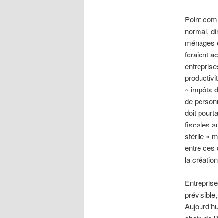
Point comm
normal, di
ménages et
feraient a
entreprise
productivi
« impôts d
de person
doit pourt
fiscales a
stérile «
entre ces 
la créatio
Entreprise
prévisible
Aujourd’hu
choix de l