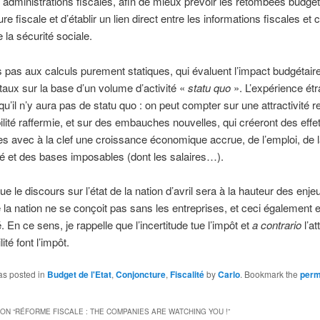
s administrations fiscales, afin de mieux prévoir les retombées budgé
e fiscale et d’établir un lien direct entre les informations fiscales et c
 la sécurité sociale.
pas aux calculs purement statiques, qui évaluent l’impact budgétair
taux sur la base d’un volume d’activité «
statu quo
». L’expérience ét
u’il n’y aura pas de statu quo : on peut compter sur une attractivité r
ilité raffermie, et sur des embauches nouvelles, qui créeront des effe
 avec à la clef une croissance économique accrue, de l’emploi, de 
té et des bases imposables (dont les salaires…).
ue le discours sur l’état de la nation d’avril sera à la hauteur des enj
e la nation ne se conçoit pas sans les entreprises, et ceci également 
é. En ce sens, je rappelle que l’incertitude tue l’impôt et
a contrario
l’at
lité font l’impôt.
as posted in
Budget de l'Etat
,
Conjoncture
,
Fiscalité
by
Carlo
. Bookmark the
perm
ON “
RÉFORME FISCALE : THE COMPANIES ARE WATCHING YOU !
”