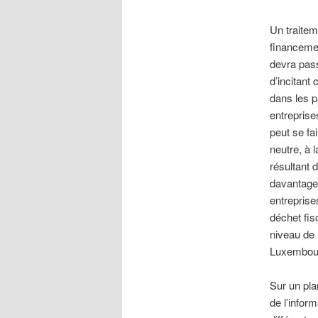
Un traitem
financemen
devra pass
d’incitant
dans les p
entreprise
peut se fa
neutre, à 
résultant 
davantage
entreprise
déchet fis
niveau de 
Luxembour
Sur un pla
de l’infor