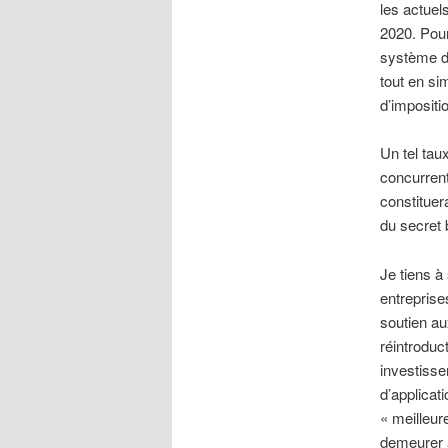
les actue
2020. Pour
système de
tout en si
d’impositio
Un tel tau
concurrent
constituer
du secret 
Je tiens à
entreprise
soutien au
réintroduc
investiss
d’applicat
« meilleur
demeurer 