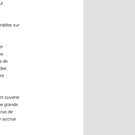
ui
rables sur
s
er
es
a de
 des
ère
nt ouverte
une grande
crue de
n accrue