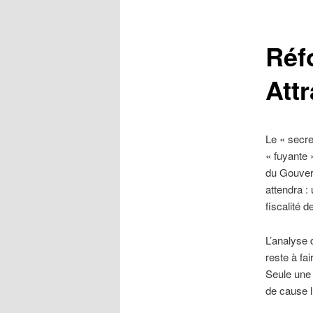
Réfo
Attr
Le « secre
« fuyante 
du Gouvern
attendra :
fiscalité 
L’analyse 
reste à fa
Seule une
de cause l