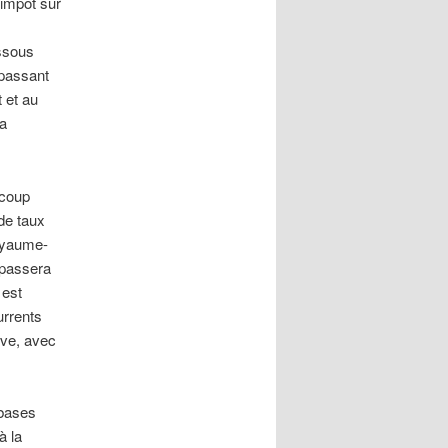
’impôt sur
essous
 passant
 et au
ra
ucoup
de taux
Royaume-
 passera
 est
urrents
ive, avec
 bases
à la