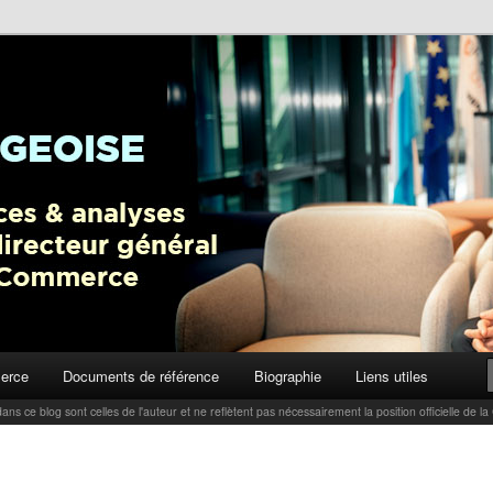
ctualités, tendances et analyses par Carlo Thelen, Directeur Général,
Blog
erce
Documents de référence
Biographie
Liens utiles
ans ce blog sont celles de l'auteur et ne reflètent pas nécessairement la position officielle d