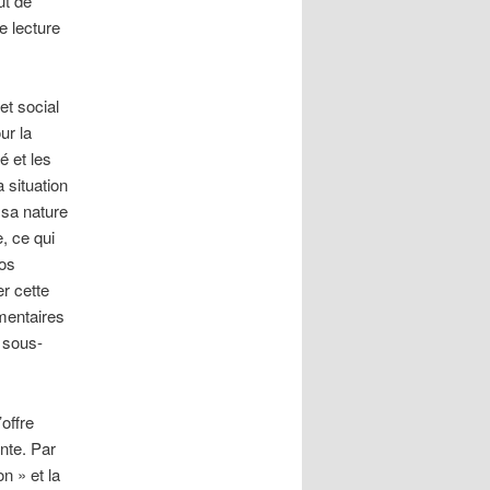
ut de
e lecture
et social
ur la
é et les
 situation
 sa nature
, ce qui
nos
er cette
mentaires
 sous-
offre
nte. Par
n » et la