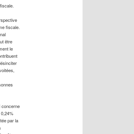
fiscale.
rspective
me fiscale.
nal
ut être
ment le
ntribuent
ésinciter
voitées,
rsonnes
i concerne
de 0,24%
tée par la
a