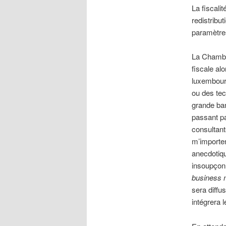
La fiscalit
redistribut
paramètres
La Chambr
fiscale al
luxembourg
ou des tec
grande ban
passant p
consultant
m’importe
anecdotiqu
insoupçon
business 
sera diffus
intégrera 