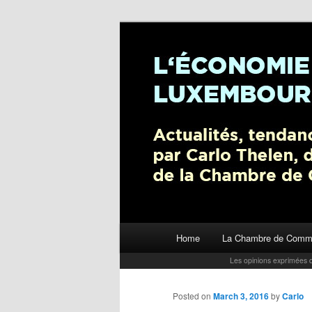
L’économie luxembourgeoise : A
Chambre de Commerce
Carlo Thelen 
Main menu
Home
La Chambre de Comm
Skip to primary content
Les opinions exprimées d
Posted on
March 3, 2016
by
Carlo