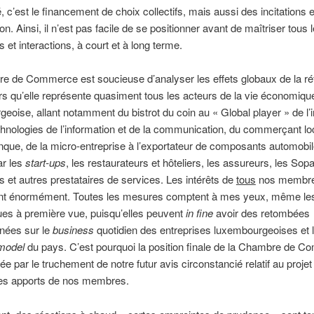
é, c’est le financement de choix collectifs, mais aussi des incitations e
ion. Ainsi, il n’est pas facile de se positionner avant de maîtriser tous 
 et interactions, à court et à long terme.
e de Commerce est soucieuse d’analyser les effets globaux de la r
ors qu’elle représente quasiment tous les acteurs de la vie économiqu
eoise, allant notamment du bistrot du coin au « Global player » de l’i
hnologies de l’information et de la communication, du commerçant loc
que, de la micro-entreprise à l’exportateur de composants automobi
ar les
start-ups
, les restaurateurs et hôteliers, les assureurs, les Sopa
s et autres prestataires de services. Les intérêts de
tous
nos membr
nt énormément. Toutes les mesures comptent à mes yeux, même les
es à première vue, puisqu’elles peuvent
in fine
avoir des retombées
nées sur le
business
quotidien des entreprises luxembourgeoises et 
model
du pays. C’est pourquoi la position finale de la Chambre de 
ée par le truchement de notre futur avis circonstancié relatif au projet 
les apports de nos membres.