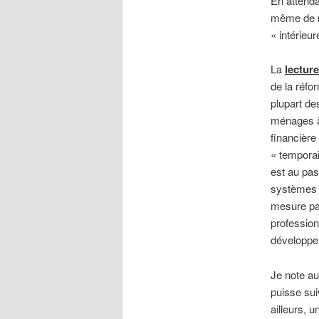
En attenda
même de mi
« intérieur
La
lecture
de la réfor
plupart de
ménages à 
financière
« temporai
est au pas
systèmes d
mesure par
professio
développe
Je note au
puisse sui
ailleurs, 