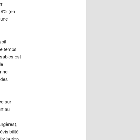
er
 18% (en
 une
soit
me temps
sables est
de
onne
e des
ée sur
nt au
angères),
visibilité
diminution