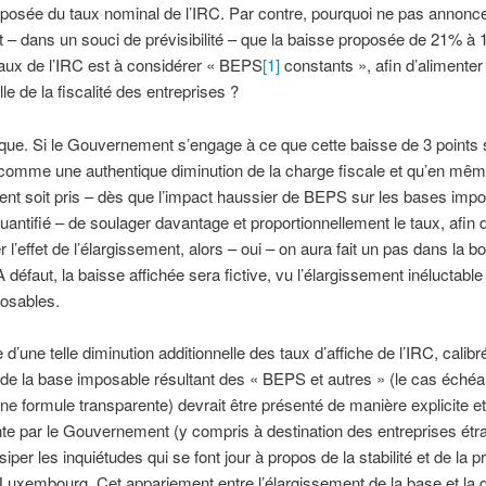
posée du taux nominal de l’IRC. Par contre, pourquoi ne pas annonc
– dans un souci de prévisibilité – que la baisse proposée de 21% à
aux de l’IRC est à considérer « BEPS
[1]
constants », afin d’alimenter
le de la fiscalité des entreprises ?
que. Si le Gouvernement s’engage à ce que cette baisse de 3 points 
comme une authentique diminution de la charge fiscale et qu’en mê
nt soit pris – dès que l’impact haussier de BEPS sur les bases impo
uantifié – de soulager davantage et proportionnellement le taux, afin 
l’effet de l’élargissement, alors – oui – on aura fait un pas dans la b
A défaut, la baisse affichée sera fictive, vu l’élargissement inéluctabl
osables.
 d’une telle diminution additionnelle des taux d’affiche de l’IRC, calibr
n de la base imposable résultant des « BEPS et autres » (le cas échéa
e formule transparente) devrait être présenté de manière explicite et
te par le Gouvernement (y compris à destination des entreprises étr
siper les inquiétudes qui se font jour à propos de la stabilité et de la pré
 Luxembourg. Cet appariement entre l’élargissement de la base et la 