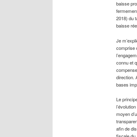
baisse pro
fermement 
2018) du t
baisse réel
Je m’expli
comprise 
l’engageme
connu et q
compenser 
direction. 
bases imp
Le principe
l’évolutio
moyen d’un
transparen
afin de dis
fiscale du