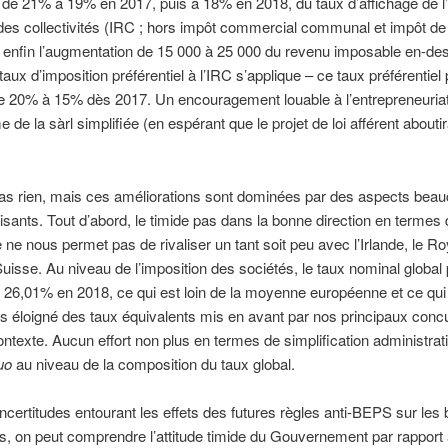
 de 21% à 19% en 2017, puis à 18% en 2018, du taux d’affichage de l
des collectivités (IRC ; hors impôt commercial communal et impôt de
), enfin l’augmentation de 15 000 à 25 000 du revenu imposable en-d
taux d’imposition préférentiel à l’IRC s’applique – ce taux préférentiel
e 20% à 15% dès 2017. Un encouragement louable à l’entrepreneuriat
e de la sàrl simplifiée (en espérant que le projet de loi afférent abouti
pas rien, mais ces améliorations sont dominées par des aspects bea
isants. Tout d’abord, le timide pas dans la bonne direction en termes 
e ne nous permet pas de rivaliser un tant soit peu avec l’Irlande, le 
Suisse. Au niveau de l’imposition des sociétés, le taux nominal global
 26,01% en 2018, ce qui est loin de la moyenne européenne et ce qui
s éloigné des taux équivalents mis en avant par nos principaux conc
ntexte. Aucun effort non plus en termes de simplification administrat
uo
au niveau de la composition du taux global.
ncertitudes entourant les effets des futures règles anti-BEPS sur les
, on peut comprendre l’attitude timide du Gouvernement par rapport 