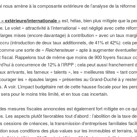
ui nous amène à la composante extérieure de l’analyse de la réforme 
 « extérieure/internationale »
est, hélas, bien plus mitigée que la pe
 Le volet « attractivité à l’international » est négligé avec cette réfor
larges mises (encore davantage) à contribution » avec un taux margi
cru (introduction de deux taux additionnels, de 41% et 42%): cela pe
é comme une sorte de «
Reichensteuer
» apte à augmenter éventuelle
 fiscal. Rappelons tout de même que moins de 900 foyers fiscaux co
rd’hui à concurrence de 12% à l’IRPP ; cela peut aussi franchement d
ux arrivants, les fameux « talents », les « meilleures têtes » tant con
courager les « épaules larges » présentes au Grand-Duché à y rester
s. A voir. L’impact budgétaire net de cette hausse fiscale pour les pe
sera pour le moins très limité, et en tous cas incertain.
des mesures fiscales annoncées est également fort mitigée en ce qu
és. Les aspects plutôt favorables tout d’abord : l’abolition de la taxe 
es cessions de créances, la transmission d’entreprises familiales facili
ation sous conditions des plus-values sur les immeubles et terrains, l