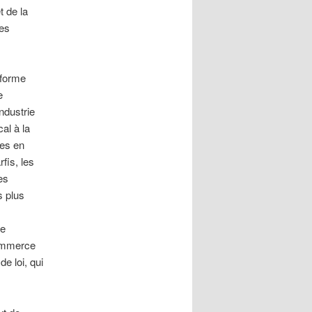
t de la
les
éforme
e
ndustrie
al à la
les en
rfis, les
es
 plus
le
Commerce
de loi, qui