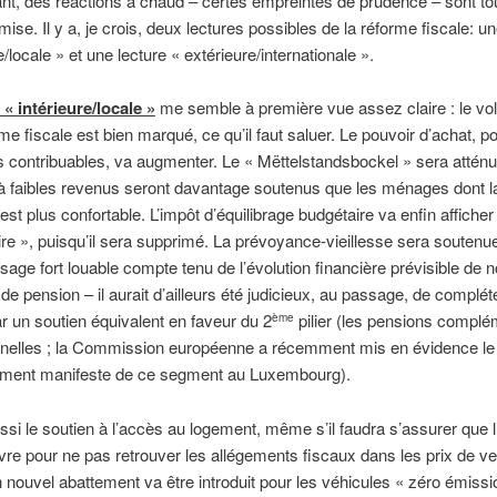
nt, des réactions à chaud – certes empreintes de prudence – sont to
se. Il y a, je crois, deux lectures possibles de la réforme fiscale: un
e/locale » et une lecture « extérieure/internationale ».
 « intérieure/locale »
me semble à première vue assez claire : le vol
me fiscale est bien marqué, ce qu’il faut saluer. Le pouvoir d’achat, po
s contribuables, va augmenter. Le « Mëttelstandsbockel » sera atténu
faibles revenus seront davantage soutenus que les ménages dont la
 est plus confortable. L’impôt d’équilibrage budgétaire va enfin afficher
re », puisqu’il sera supprimé. La prévoyance-vieillesse sera soutenue
sage fort louable compte tenu de l’évolution financière prévisible de 
e pension – il aurait d’ailleurs été judicieux, au passage, de complét
 un soutien équivalent en faveur du 2
pilier (les pensions complé
ème
nnelles ; la Commission européenne a récemment mis en évidence le
ment manifeste de ce segment au Luxembourg).
ssi le soutien à l’accès au logement, même s’il faudra s’assurer que l’
vre pour ne pas retrouver les allégements fiscaux dans les prix de ve
un nouvel abattement va être introduit pour les véhicules « zéro émissio