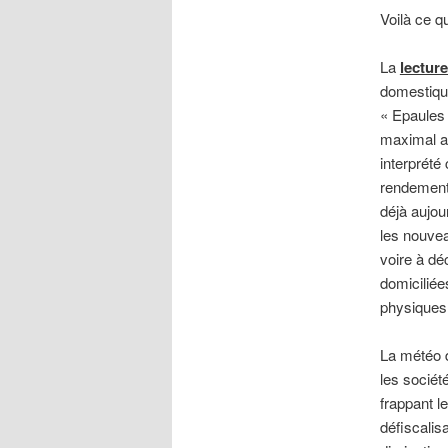
Voilà ce q
La
lecture
domestique.
« Epaules 
maximal ac
interprét
rendement
déjà aujou
les nouvea
voire à dé
domiciliée
physiques 
La météo 
les sociét
frappant l
défiscalis