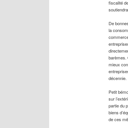
fiscalité 
soutiendra
De bonnes 
la consom
commerces
entrepris
directemen
barèmes. 
mieux cont
entreprise
décennie.
Petit bémo
sur l’exté
partie du 
biens d’éq
de ces mê