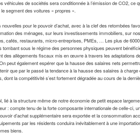
des véhicules de sociétés sera conditionnée à l’émission de CO2, ce q
 le segment des voitures « propres ».
nouvelles pour le pouvoir d’achat, avec à la clef des retombées favo
mation des ménages, sur leurs investissements immobiliers, sur no
, cafés, restaurants, micro-entreprises, PMEs, … Les plus de 6000
es tombant sous le régime des personnes physiques peuvent bénéfici
t des allègements fiscaux mis en œuvre à travers les adaptations d
On peut également espérer que la hausse des salaires nets permettr
enir que par le passé la tendance à la hausse des salaires à charge
s, dont la compétitivité s’est fortement dégradée au cours de la derni
l, lié à la structure même de notre économie de petit espace largeme
rieur : compte tenu de la forte composante internationale de celle-ci, 
pouvoir d’achat supplémentaire sera exportée et la consommation ac
uipements par les résidents conduira inévitablement à une importatio
mes biens.