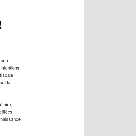
!
n peu
 intentions
fiscale
ant la
étaire,
cifiées.
nnaissance
.