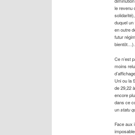
diminution
le revenu 
solidarité
duquel un 
en outre d
futur régim
bientôt…).
Ce n’est 
moins relu
d’affichag
Uni ou la 
de 29,22 à
encore plu
dans ce co
un
statu q
Face aux i
imposables