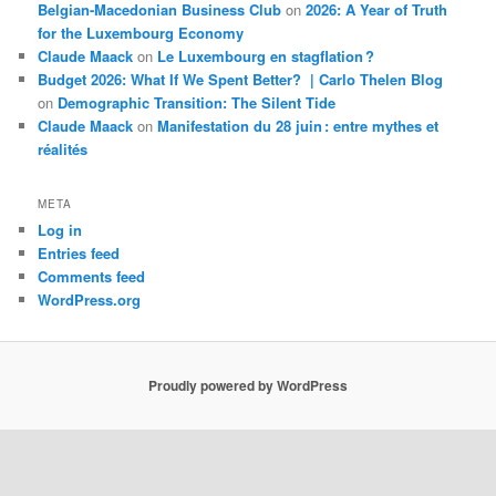
Belgian-Macedonian Business Club
on
2026: A Year of Truth
for the Luxembourg Economy
Claude Maack
on
Le Luxembourg en stagflation ?
Budget 2026: What If We Spent Better? | Carlo Thelen Blog
on
Demographic Transition: The Silent Tide
Claude Maack
on
Manifestation du 28 juin : entre mythes et
réalités
META
Log in
Entries feed
Comments feed
WordPress.org
Proudly powered by WordPress