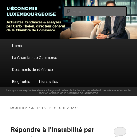
L’économie luxembourgeoise : Actualités, tendances et analyses par Carlo
Thelen, Directeur Général, Chambre de Commerce
Sear
Carlo Thelen Blog
Main menu
Home
Skip to primary content
Skip to secondary content
La Chambre de Commerce
Documents de référence
Biographie
Liens utiles
Les opinions exprimées dans ce blog sont celles de l'auteur et ne reflètent pas nécessairement la
position officielle de la Chambre de Commerce.
MONTHLY ARCHIVES:
DECEMBER 2024
Répondre à l’instabilité par