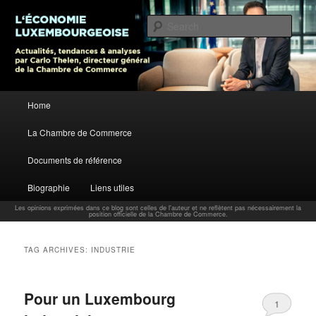
L’économie luxembourgeoise : Actualités, tendances et analyses par Carlo
Thelen, Directeur Général, Chambre de Commerce
Sear
Carlo Thelen Blog
Main menu
Home
Skip to primary content
Skip to secondary content
La Chambre de Commerce
Documents de référence
Biographie
Liens utiles
Les opinions exprimées dans ce blog sont celles de l'auteur et ne reflètent pas nécessairement la
position officielle de la Chambre de Commerce.
TAG ARCHIVES:
INDUSTRIE
Pour un Luxembourg
1